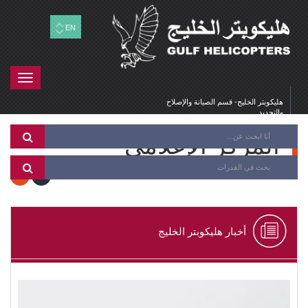
EN
Toggle
gation
هليكوبتر الخليج- قسم الصيانة والإصلاح
والتجديد
المركز الإعلامي
أخبار هليكوبتر الخليج