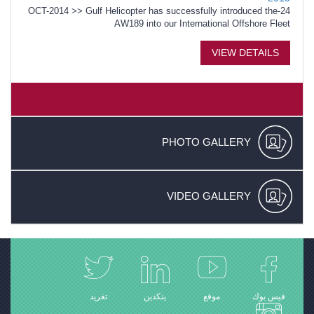
24-OCT-2014 >> Gulf Helicopter has successfully introduced the
AW189 into our International Offshore Fleet
VIEW DETAILS
PHOTO GALLERY
VIDEO GALLERY
فيس بوك
موقع
ينكدين
تغريد