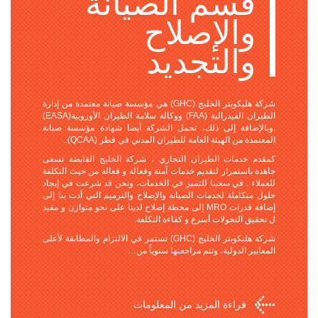
قسم الصيانة
والإصلاح
والتجديد
شركة هليكوبتر الخليج (GHC) هي مؤسسة صيانة معتمدة من إدارة
الطيران الفيدرالية (FAA) ووكالة سلامة الطيران الأوروبية(EASA)
.وبالإضافة إلى ذلك، تحمل الشركة أيضا شهادة مؤسسة صيانة
المعتمدة من الهيئة العامة للطيران المدني في قطر (QCAA)..
كمقدم خدمات الطيران التجاري ، شركة الخليج القابضة تسعى
جاهدة باستمرار لتقديم خدمات آمنة وفعالة و فعالة من حيث التكلفة
للعملاء . في سعينا للتميز في الخدمات، ونحن قد شرعت في إيجاد
حلول متكاملة لخدمات الصيانة والإصلاح والترميم التي أدت بنا إلى
إضافة قدرات MRO إلى محطة إصلاح لدينا على نحو متوازن و مفيد
ل تحقيق التحولات أسرع و كفاءة التكلفة.
شركة هليكوبتر الخليج (GHC) تستمر في الالتزام والمطابقة لأعلى
المعايير الدولية، وتتم مراجعتها سنوياً من…
قراءة المزيد من المعلومات