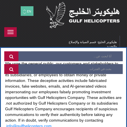
EN
Toggle
gation
هليكوبتر الخليج- قسم الصيانة والإصلاح
والتجديد
×
Attention:
Imposter Investor Scam Alert
We urge the general public, our customers and stakeholders to
be alert to fraudsters impersonating Gulf Helicopters Company,
its subsidiaries, or employees to obtain money or private
information. These deceptive activities include fabricated
invoices, fake websites, emails, and AI-generated videos
impersonating our employees falsely promoting investment
opportunities with Gulf Helicopters Company. These activities are
not authorized by Gulf Helicopters Company or its subsidiaries.
Gulf Helicopters Company encourages recipients of suspicious
communications to verify their authenticity before taking any
action. If in doubt, verify communications by contacting
.
info@gulfhelicopters.com